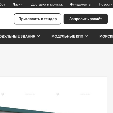
бот
Лизинг
Доставка и монтаж
Фундаменты
Новости
Пригласить в тендер
Запросить расчёт
я
ОДУЛЬНЫЕ ЗДАНИЯ
МОДУЛЬНЫЕ КПП
МОРСК