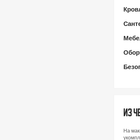
Кров
Сант
Мебе
Обор
Безо
Из ч
На мак
укомпл