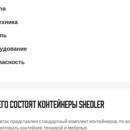
ля
ехника
ль
удование
пасность
его состоят контейнеры SHEDLER
етах представлен стандартный комплект контейнеров, по 
ектовать контейнер техникой и мебелью.