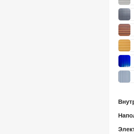
Внут
Напо
Элек