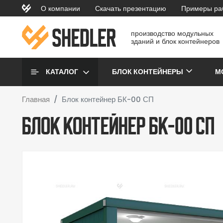
Перейти к основному содержанию
О компании
Скачать презентацию
Примеры ра
topmenu
производство модульных
зданий и блок контейнеров
Основная навигаци
КАТАЛОГ
БЛОК КОНТЕЙНЕРЫ
М
Главная
Блок контейнер БК-00 СП
Блок контейнер БК-00 СП