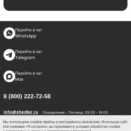
Перейти в чат
WhatsApp
Перейти в чат
Telegram
Перейти в чат
Max
8 (800) 222-72-58
info@shedler.ru
Понедельник - Пятница: 09:00 - 19:00
Мы используем cookie-файлы и инструменты аналитики. Используя сайт
Политика конфиденциальности
или нажимая «Я согласен», вы принимаете условия обработки cookie