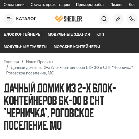
Перейти к основному содержанию
О компании
Скачать презентацию
Примеры работ
Лизинг
Доста
topmenu
КАТАЛОГ
mobilemenu
БЛОК КОНТЕЙНЕРЫ
МОДУЛЬНЫЕ ЗДАНИЯ
КПП
МОДУЛЬНЫЕ ТУАЛЕТЫ
МОРСКИЕ КОНТЕЙНЕРЫ
Главная
Наши Проекты
Дачный домик из 2-х блок-контейнеров БК-00 в СНТ "Черничка",
Роговское поселение, МО
Дачный домик из 2-х блок-
контейнеров БК-00 в СНТ
"Черничка", Роговское
поселение, МО