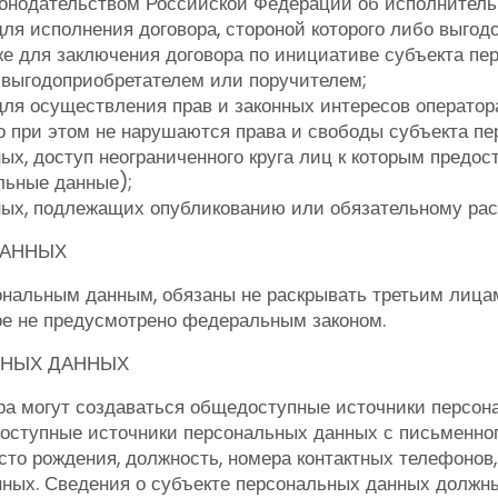
конодательством Российской Федерации об исполнитель
ля исполнения договора, стороной которого либо выгод
же для заключения договора по инициативе субъекта пе
 выгодоприобретателем или поручителем;
ля осуществления прав и законных интересов оператор
о при этом не нарушаются права и свободы субъекта пе
ых, доступ неограниченного круга лиц к которым предо
льные данные);
ных, подлежащих опубликованию или обязательному ра
ДАННЫХ
ональным данным, обязаны не раскрывать третьим лица
ое не предусмотрено федеральным законом.
ЬНЫХ ДАННЫХ
ра могут создаваться общедоступные источники персон
доступные источники персональных данных с письменно
есто рождения, должность, номера контактных телефонов
ных. Сведения о субъекте персональных данных должн