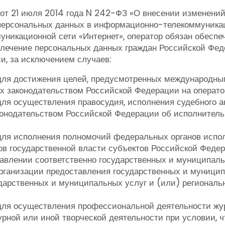
а от 21 июля 2014 года N 242-ФЗ «О внесении изменени
 персональных данных в информационно-телекоммуникац
икационной сети «Интернет», оператор обязан обеспеч
звлечение персональных данных граждан Российской Фед
и, за исключением случаев:
для достижения целей, предусмотренных международны
 законодательством Российской Федерации на операто
я осуществления правосудия, исполнения судебного акт
онодательством Российской Федерации об исполнитель
ля исполнения полномочий федеральных органов испол
в государственной власти субъектов Российской Федер
тавлении соответственно государственных и муниципал
организации предоставления государственных и муницип
дарственных и муниципальных услуг и (или) регионал
ля осуществления профессиональной деятельности жур
рной или иной творческой деятельности при условии, ч