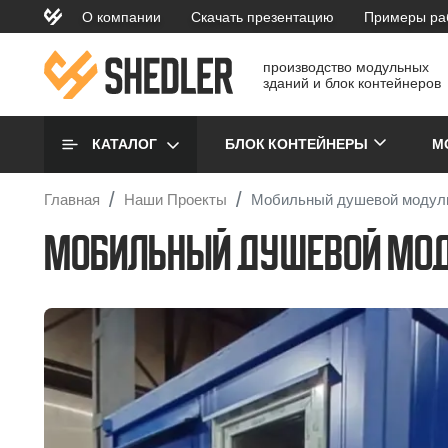
Перейти к основному содержанию
О компании
Скачать презентацию
Примеры ра
topmenu
производство модульных
зданий и блок контейнеров
Основная навигаци
КАТАЛОГ
БЛОК КОНТЕЙНЕРЫ
М
Главная
Наши Проекты
Мобильный душевой модуль 
Мобильный душевой модул