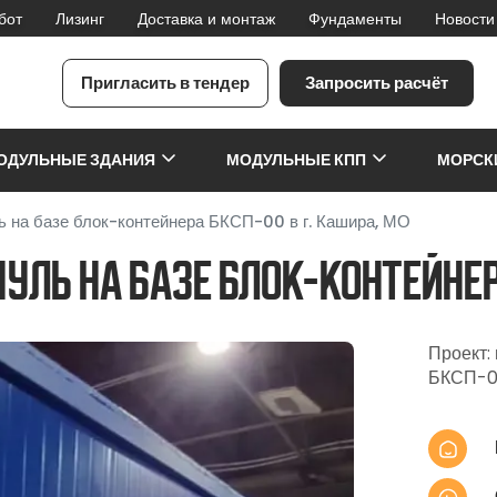
бот
Лизинг
Доставка и монтаж
Фундаменты
Новости
Пригласить в тендер
Запросить расчёт
я
ОДУЛЬНЫЕ ЗДАНИЯ
МОДУЛЬНЫЕ КПП
МОРСК
на базе блок-контейнера БКСП-00 в г. Кашира, МО
ь на базе блок-контейнера 
Проект:
БКСП-0