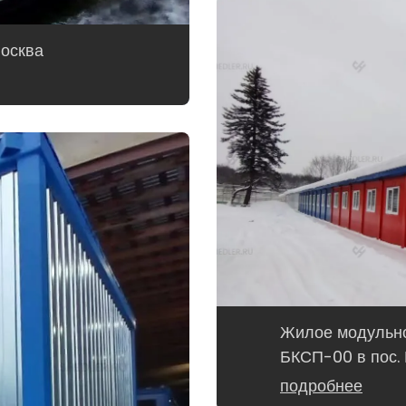
Москва
Жилое модульно
БКСП-00 в пос. 
подробнее