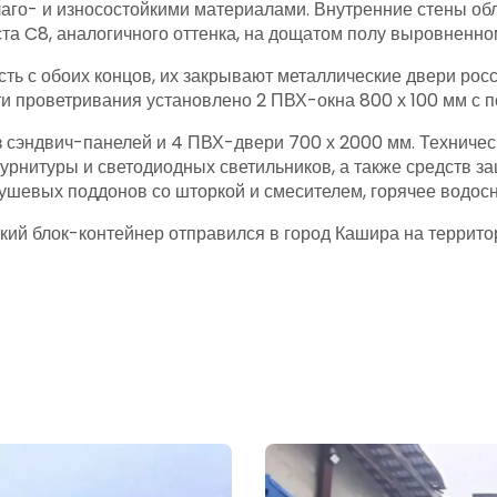
го- и износостойкими материалами. Внутренние стены обли
та C8, аналогичного оттенка, на дощатом полу выровненн
ть с обоих концов, их закрывают металлические двери рос
ти проветривания установлено 2 ПВХ-окна 800 х 100 мм с
 сэндвич-панелей и 4 ПВХ-двери 700 х 2000 мм. Техничес
рнитуры и светодиодных светильников, а также средств за
 душевых поддонов со шторкой и смесителем, горячее водо
ский блок-контейнер отправился в город Кашира на терри