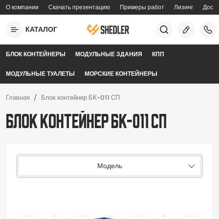
Перейти к основному содержанию
О компании
Скачать презентацию
Примеры работ
Лизинг
Доста
topmenu
КАТАЛОГ
mobilemenu
БЛОК КОНТЕЙНЕРЫ
МОДУЛЬНЫЕ ЗДАНИЯ
КПП
МОДУЛЬНЫЕ ТУАЛЕТЫ
МОРСКИЕ КОНТЕЙНЕРЫ
Главная
Блок контейнер БК-011 СП
Блок контейнер БК-011 СП
Модель