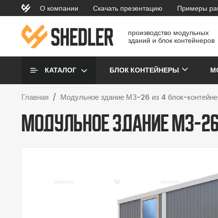
Перейти к основному содержанию
О компании
Скачать презентацию
Примеры ра
topmenu
производство модульных
зданий и блок контейнеров
Основная навигаци
КАТАЛОГ
БЛОК КОНТЕЙНЕРЫ
М
Главная
Модульное здание МЗ-26 из 4 блок-контейне
Модульное здание МЗ-26