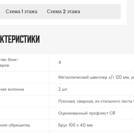
Схема 1 этажа
Схема 2 этажа
ктеристики
тво блок-
4
еров
Металлический швеллер х/г 120 мм, уг
ная колонна
2 шт.
Плоская, сварная, из стального листа
Оцинкованный профлист С8
нняя обрешетка
Брус 100 х 40 мм