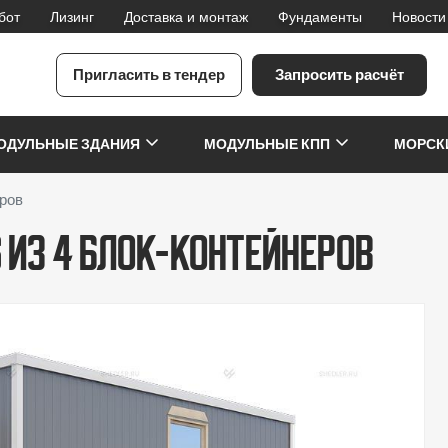
бот
Лизинг
Доставка и монтаж
Фундаменты
Новости
Пригласить в тендер
Запросить расчёт
я
ОДУЛЬНЫЕ ЗДАНИЯ
МОДУЛЬНЫЕ КПП
МОРСК
ров
 из 4 блок-контейнеров