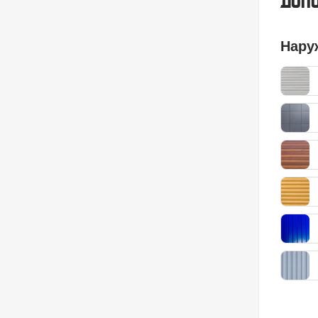
Допо
Нару