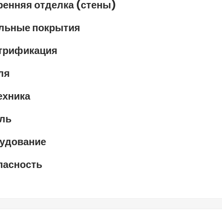
ренняя отделка (стены)
льные покрытия
трификация
ля
ехника
ль
удование
пасность