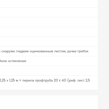
я снаружи гладким оцинкованным листом, ручка-грибок
ойное остекление
1,25 х 1,25 м + перила профтруба 20 x 40 (риф. лист 2,5