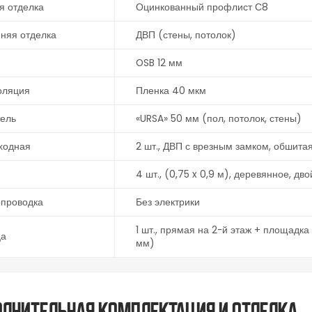
я отделка
Оцинкованный профлист С8
няя отделка
ДВП (стены, потолок)
OSB 12 мм
оляция
Пленка 40 мкм
тель
«URSA» 50 мм (пол, потолок, стены)
ходная
2 шт., ДВП с врезным замком, обшита
4 шт., (0,75 x 0,9 м), деревянное, дв
опроводка
Без электрики
1 шт., прямая на 2-й этаж + площадка 
ца
мм)