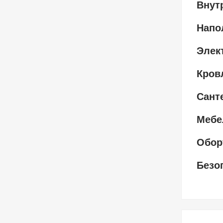
Внут
Напо
Элек
Кров
Сант
Мебе
Обор
Безо