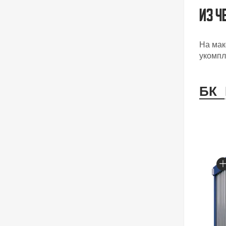
Из ч
На мак
укомпл
БК