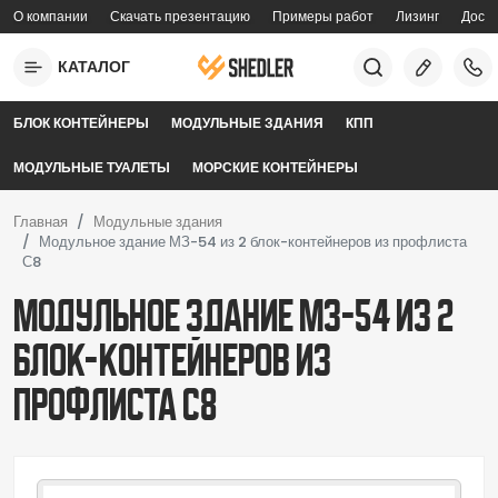
Перейти к основному содержанию
О компании
Скачать презентацию
Примеры работ
Лизинг
Доста
topmenu
КАТАЛОГ
mobilemenu
БЛОК КОНТЕЙНЕРЫ
МОДУЛЬНЫЕ ЗДАНИЯ
КПП
МОДУЛЬНЫЕ ТУАЛЕТЫ
МОРСКИЕ КОНТЕЙНЕРЫ
Главная
Модульные здания
Модульное здание МЗ-54 из 2 блок-контейнеров из профлиста
С8
Модульное здание МЗ-54 из 2
блок-контейнеров из
профлиста С8