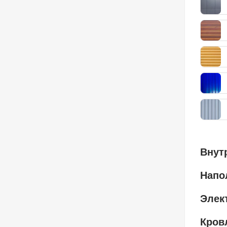
Внут
Напо
Элек
Кров