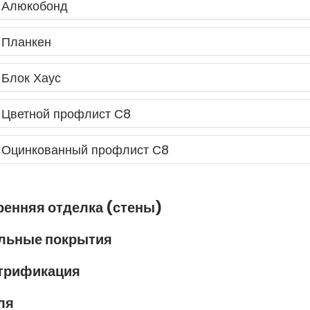
Алюкобонд
Планкен
Блок Хаус
Цветной профлист С8
Оцинкованный профлист С8
ренняя отделка (стены)
льные покрытия
трификация
ля