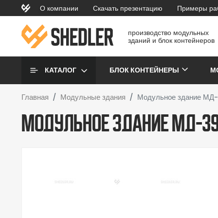
Перейти к основному содержанию
О компании
Скачать презентацию
Примеры ра
topmenu
производство модульных
зданий и блок контейнеров
Основная навигаци
КАТАЛОГ
БЛОК КОНТЕЙНЕРЫ
М
Главная
Модульные здания
Модульное здание МД-
Модульное здание МД-39