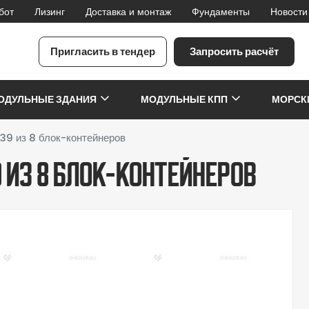
бот
Лизинг
Доставка и монтаж
Фундаменты
Новости
Пригласить в тендер
Запросить расчёт
я
ОДУЛЬНЫЕ ЗДАНИЯ
МОДУЛЬНЫЕ КПП
МОРСК
39 из 8 блок-контейнеров
 из 8 блок-контейнеров