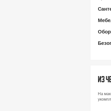
Сант
Мебе
Обор
Безо
Из ч
На мак
укомпл