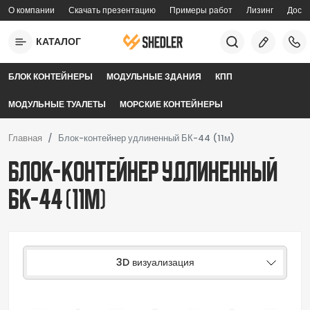
Перейти к основному содержанию
О компании
Скачать презентацию
Примеры работ
Лизинг
Доста
topmenu
КАТАЛОГ
mobilemenu
БЛОК КОНТЕЙНЕРЫ
МОДУЛЬНЫЕ ЗДАНИЯ
КПП
МОДУЛЬНЫЕ ТУАЛЕТЫ
МОРСКИЕ КОНТЕЙНЕРЫ
Главная
Блок-контейнер удлиненный БК-44 (11м)
Блок-контейнер удлиненный
БК-44 (11м)
3D визуализация