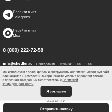
Перейти в чат
Telegram
Перейти в чат
Max
8 (800) 222-72-58
info@shedler.ru
Понедельник - Пятница: 09:00 - 19:00
Мы используем cookie-файлы и инструменты аналитики. Используя сайт
Политика конфиденциальности
или нажимая «Я согласен», вы принимаете условия обработки cookie
и персональных данных в соответствии с
Политикой
Пользовательское соглашение
конфиденциальности
.
Я согласен
Информация, представленная 
на сайте, не является 
публичной офертой
340 000 ₽
Отправить заявку
Разработка и продвижение сайта
Zexler.ru