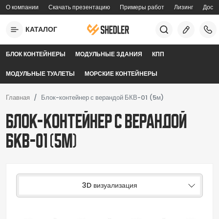
Перейти к основному содержанию
О компании
Скачать презентацию
Примеры работ
Лизинг
Доста
topmenu
КАТАЛОГ
mobilemenu
БЛОК КОНТЕЙНЕРЫ
МОДУЛЬНЫЕ ЗДАНИЯ
КПП
МОДУЛЬНЫЕ ТУАЛЕТЫ
МОРСКИЕ КОНТЕЙНЕРЫ
Главная
Блок-контейнер с верандой БКВ-01 (5м)
Блок-контейнер с верандой
БКВ-01 (5м)
3D визуализация