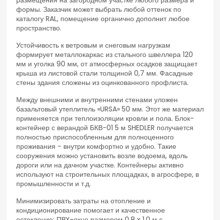
размещения на загородном участке любого размера и
формы. Заказчик может выбрать любой оттенок по
каталогу RAL, помещение органично дополнит любое
пространство.
Устойчивость к ветровым и снеговым нагрузкам
формирует металлокаркас из стального швеллера 120
мм и уголка 90 мм, от атмосферных осадков защищает
крыша из листовой стали толщиной 0,7 мм. Фасадные
стены здания сложены из оцинкованного профлиста.
Между внешними и внутренними стенами уложен
базальтовый утеплитель «URSA» 50 мм. Этот же материал
применяется при теплоизоляции кровли и пола. Блок-
контейнер с верандой БКВ-01 5 м SHEDLER получается
полностью приспособленным для полноценного
проживания - внутри комфортно и удобно. Такие
сооружения можно установить возле водоема, вдоль
дороги или на дачном участке. Контейнеры активно
используют на строительных площадках, в агросфере, в
промышленности и т.д.
Минимизировать затраты на отопление и
кондиционирование помогает и качественное
остекление: ПВХ-окно размером 0,8 x 1,0 м с