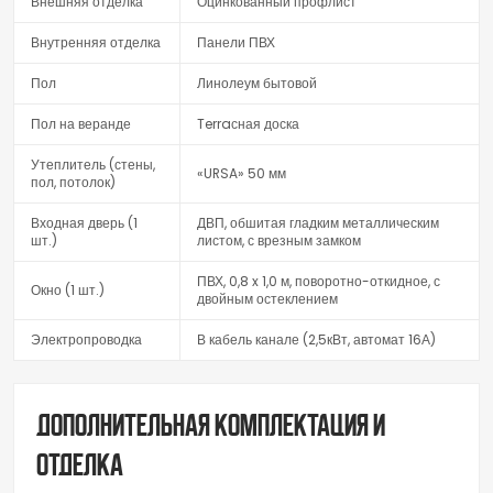
Внешняя отделка
Оцинкованный профлист
Внутренняя отделка
Панели ПВХ
Пол
Линолеум бытовой
Пол на веранде
Terraсная доска
Утеплитель (стены,
«URSA» 50 мм
пол, потолок)
Входная дверь (1
ДВП, обшитая гладким металлическим
шт.)
листом, с врезным замком
ПВХ, 0,8 x 1,0 м, поворотно-откидное, с
Окно (1 шт.)
двойным остеклением
Электропроводка
В кабель канале (2,5кВт, автомат 16А)
Дополнительная комплектация и
отделка