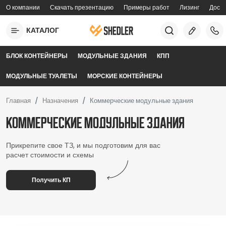
Перейти к основному содержанию
О компании
Скачать презентацию
Примеры работ
Лизинг
Доста
topmenu
КАТАЛОГ
mobilemenu
БЛОК КОНТЕЙНЕРЫ
МОДУЛЬНЫЕ ЗДАНИЯ
КПП
МОДУЛЬНЫЕ ТУАЛЕТЫ
МОРСКИЕ КОНТЕЙНЕРЫ
Главная
Назначения
Коммерческие модульные здания
Коммерческие модульные здания
Прикрепите свое ТЗ, и мы подготовим для вас
расчет стоимости и схемы
Получить КП