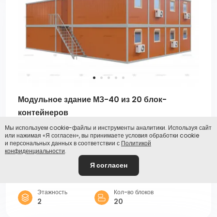
Модульное здание МЗ-40 из 20 блок-
контейнеров
Артикул:
02701
Мы используем cookie-файлы и инструменты аналитики. Используя сайт
или нажимая «Я согласен», вы принимаете условия обработки cookie
от 4 000 000,00 ₽
и персональных данных в соответствии с
Политикой
конфиденциальности
.
Площадь
ДхШхВ
Я согласен
270 кв.м
14,15 х 9,80 х 4,90
Этажность
Кол-во блоков
2
20