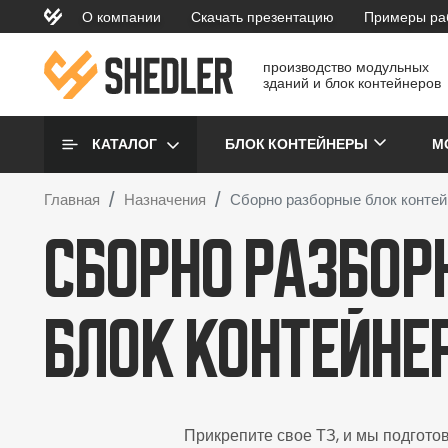
Перейти к основному содержанию
О компании
Скачать презентацию
Примеры ра
topmenu
производство модульных
зданий и блок контейнеров
Основная навигаци
КАТАЛОГ
БЛОК КОНТЕЙНЕРЫ
М
Главная
Назначения
Сборно разборные блок конте
Сборно разбор
блок контейне
Прикрепите свое ТЗ, и мы подгото