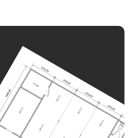
нелей, окрашенных в
вид здания.
двич-панелей,
о- и теплоизоляцию.
SB материала.
 естественное освещение
ОВ SHEDLER
иалов и современных
ая их неотъемлемым
х доступными для