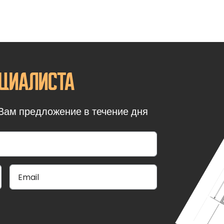
неров может быть выполнена с использованием сэндвич-па
о позволяет создать эстетически привлекательный внешний 
к-контейнеров также осуществляется с использованием сэн
вающих прочность и долговечность стен и улучшающих звук
еров SHEDLER выполнены из прочного 12-миллиметрового O
циалиста
 быть деревянными или из других материалов, обеспечивая
ния.
Вам предложение в течение дня
СБОРНО РАЗБОРНЫХ БЛОК КОНТЕЙНЕР
контейнера SHEDLER обладают рядом преимуществ.
ны и долговечны благодаря использованию прочных матер
сальны и могут использоваться для различных целей, дел
еса и частного использования.
 модули SHEDLER доступны по разумной цене, что делает и