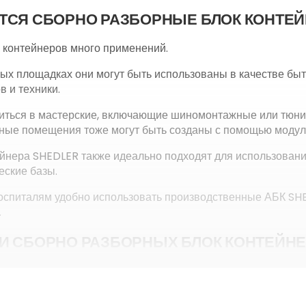
ТСЯ СБОРНО РАЗБОРНЫЕ БЛОК КОНТЕЙ
 контейнеров много применений.
ых площадках они могут быть использованы в качестве бы
в и техники.
титься в мастерские, включающие шиномонтажные или тюн
ные помещения тоже могут быть созданы с помощью модул
йнера SHEDLER также идеально подходят для использовани
еские базы.
спиталям удобно использовать производственные АБК SH
.
И СБОРНО РАЗБОРНЫХ БЛОК КОНТЕЙНЕ
ьзует прочный стальной профиль в качестве каркаса или 
йнеров. Это обеспечивает надежность и долговечность конс
именяются сэндвич-панели, обладающие хорошей тепло- и 