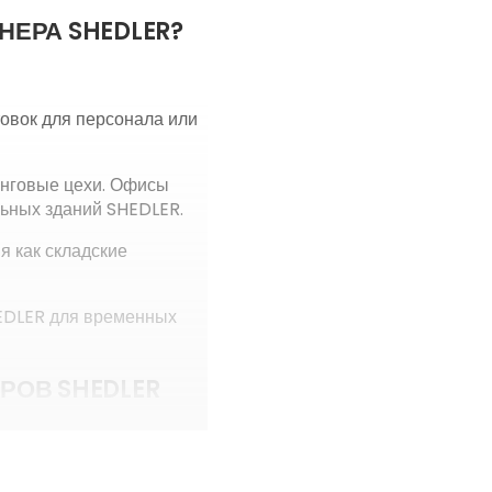
НЕРА SHEDLER?
товок для персонала или
инговые цехи. Офисы
ьных зданий SHEDLER.
я как складские
EDLER для временных
РОВ SHEDLER
несущей основы при
трукции. Для обшивки
звукоизоляцией.