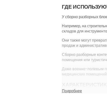
ГДЕ ИСПОЛЬЗУЮ
У сборно разборных блок
Например, на строительн
складов для инструменто
Они также могут превра
продаж и административ
Сборно разборные конте
помещения или туристич
Даже военно-полевым го
медицинских помещений
ХАРАКТЕРИСТИК
Подробнее
Компания SHEDLER испол
производстве блок конте
каркаса контейнеров пр