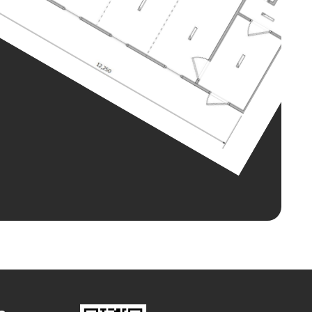
 SHEDLER
.
кна и отделку с помощью
 ДВП внутри.
 Если вы хотите
дство.