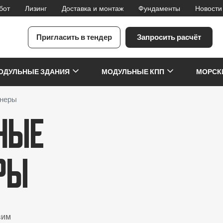
бот
Лизинг
Доставка и монтаж
Фундаменты
Новости
Пригласить в тендер
Запросить расчёт
я
ОДУЛЬНЫЕ ЗДАНИЯ
МОДУЛЬНЫЕ КПП
МОРСК
йнеры
ные
ры
вим