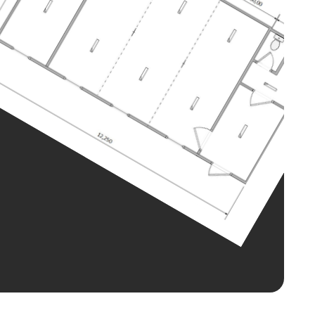
го.
 составе большого
игнализацией,
ьзовать контейнер как
ый проект или же
ущего хозяйственного