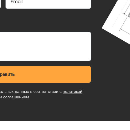
 мм, с покрытием полукоммерческим линолеумом или без не
 4 х 2,4 может использоваться как самостоятельно, так и в
можно оборудовать конвекторами, пожарными датчиками и с
злами, а также заполнить мебелью если планируется испол
щение. Вы можете при заказе предоставить свой собственн
е, с помощью которых менеджер поможет сделать план буд
равить
альных данных в соответствии с
политикой
им соглашением
.