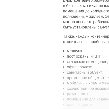
Блок-контейнер размером
в бизнесе, так и частны
помещения до холодного 
полноценным жильем. Это
можно поселить рабочих,
быть установлены санузл
Также, каждый контейнер
отопительные приборы пр
медпункт;
пост охраны и КПП;
складское помещение;
офис продаж;
санитарный объект;
временное общежитие 
мобильный храм и мече
хозяйственное помеще
раздевалка;
помещение для хранен
дачный домик;