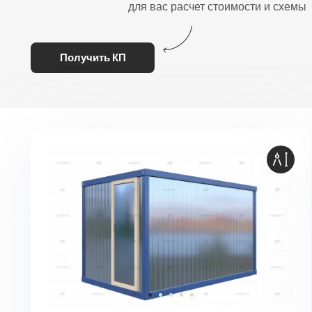
для вас расчет стоимости и схемы
Получить КП
1
2
3
4
5