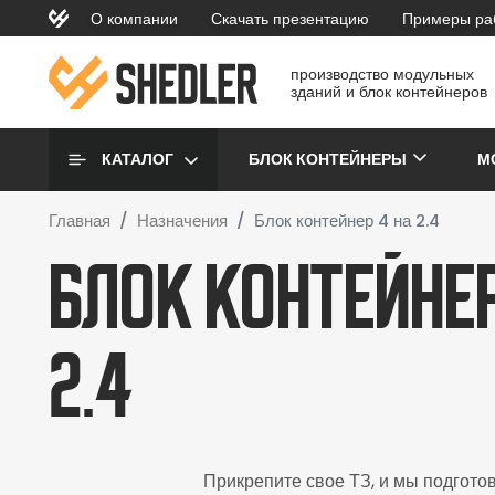
Перейти к основному содержанию
О компании
Скачать презентацию
Примеры ра
topmenu
производство модульных
зданий и блок контейнеров
Основная навигаци
КАТАЛОГ
БЛОК КОНТЕЙНЕРЫ
М
Главная
Назначения
Блок контейнер 4 на 2.4
Блок контейнер
2.4
Прикрепите свое ТЗ, и мы подгото