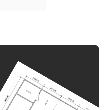
ть доставлен в любой
полнения задач.
атацию сразу же после
амента. Достаточно
ных блоков или свои там,
е место, если, к
нет надобности,
енности и материалы
ов. Контейнер