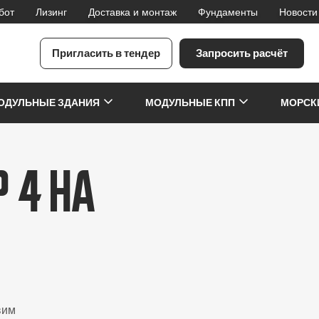
бот
Лизинг
Доставка и монтаж
Фундаменты
Новости
Пригласить в тендер
Запросить расчёт
я
ОДУЛЬНЫЕ ЗДАНИЯ
МОДУЛЬНЫЕ КПП
МОРСК
 4 на
вим