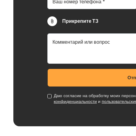
полы из ДСП 16 или 18
Блок-контейнер размером
модульного здания. Его 
Прикрепите ТЗ
электроприборами и сану
жилое или офисное поме
оставить опорные данны
узла.
Отп
Даю согласие на обработку моих персон
конфиденциальности
и
пользовательск