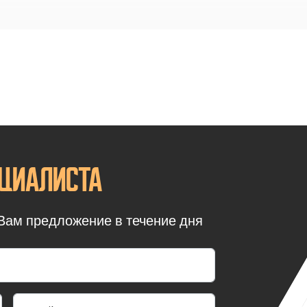
 изготавливается на собственном производстве и может бы
мальное решение на местах, где присутствует срочность вы
в полностью собранном виде и может быть введен в эксплу
к это не капитальное строение, он не требует заливки фунд
поверхности, на которую он будет установлен, или же бетон
хлая. Кроме того, контейнер может быть перевезен на друго
ойка и необходимо готовить новый объект. Если же в этом 
 для вторичного использования. Его конструктивные особ
циалиста
использовать его на протяжении 20 эксплуатационных цикл
ве металлического каркаса и следующих материалов:
Вам предложение в течение дня
 и швеллер для каркаса;
вич-панели для наружной обшивки;
 в качестве утеплителя;
кна;
ревянные входные двери;
з ДВП или сэндвич-панелей;