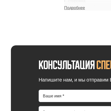
сторожка;
домик для кемпинга;
Подробнее
времянка.
Блок-контейнер SHEDLER
регион России. Это опти
Контейнер доставляется 
монтажа на месте. Так ка
наличия ровной твердой 
где поверхность более ры
примеру, закончилась стр
контейнер можно продать
Консультация
спе
изготовления позволяют 
изготавливается на осно
Напишите нам, и мы отправим 
металлический профиль
профлист С8 или сэнд
URSA 50 мм или 100 мм
ПВХ или деревянные о
металлические или де
внутренняя отделка и