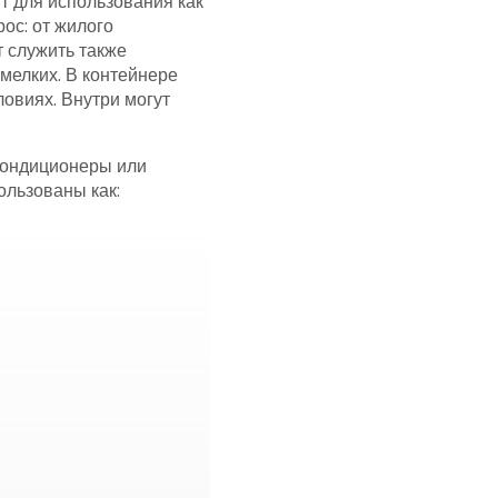
т для использования как
ос: от жилого
 служить также
 мелких. В контейнере
овиях. Внутри могут
 кондиционеры или
ользованы как: